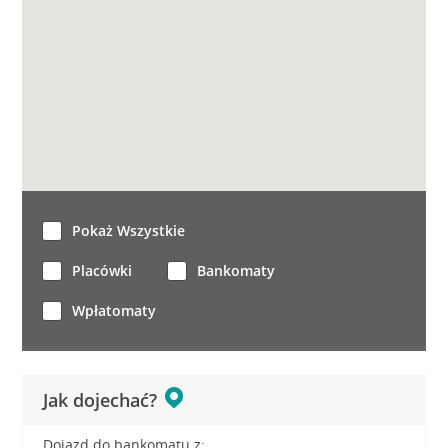
Pokaż Wszystkie
Placówki
Bankomaty
Wpłatomaty
Jak dojechać?
Dojazd do bankomatu z: