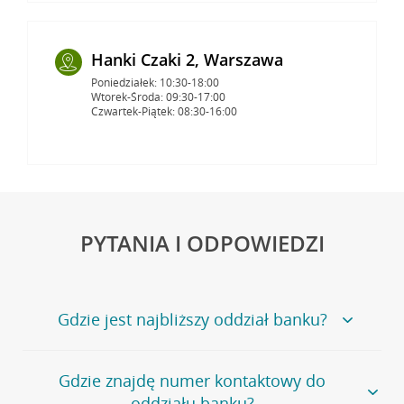
Hanki Czaki 2, Warszawa
Poniedziałek: 10:30-18:00
Wtorek-Środa: 09:30-17:00
Czwartek-Piątek: 08:30-16:00
PYTANIA I ODPOWIEDZI
Gdzie jest najbliższy oddział banku?
Jeśli szukasz oddziału naszego banku, zapraszamy na
Gdzie znajdę numer kontaktowy do
stronę
Placówki i bankomaty
, na której znajduje się
oddziału banku?