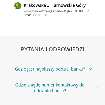
Krakowska 3, Tarnowskie Góry
Poniedziałek-Wtorek,Czwartek-Piątek: 09:00-16:30
Środa: 10:30-18:00
PYTANIA I ODPOWIEDZI
Gdzie jest najbliższy oddział banku?
Jeśli szukasz oddziału naszego banku, zapraszamy na
Gdzie znajdę numer kontaktowy do
stronę
Placówki i bankomaty
, na której znajduje się
oddziału banku?
wygodna wyszukiwarka.
Alternatywnie, możesz skorzystać z pełnej
listy naszych
oddziałów
.
Bank Credit Agricole nie udostępnia ogólnego numeru