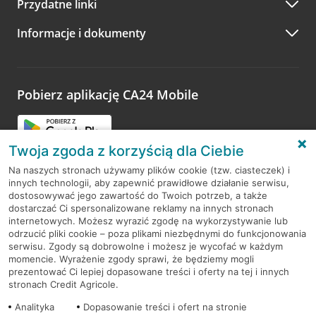
Przydatne linki
A po wizycie…
Informacje i dokumenty
Zachęcamy do podzielenia się z nami opinią o wizycie.
Wystarczy przejść na stronę
Oceń wizytę
, wyszukać
odwiedzoną placówkę i wypełnić formularz w ramach
platformy Profil Firmy w Google. Dziękujemy za wszystkie
opinie.
Pobierz aplikację CA24 Mobile
Przejdź do pytania
Twoja zgoda z korzyścią dla Ciebie
Na naszych stronach używamy plików cookie (tzw. ciasteczek) i
innych technologii, aby zapewnić prawidłowe działanie serwisu,
dostosowywać jego zawartość do Twoich potrzeb, a także
dostarczać Ci spersonalizowane reklamy na innych stronach
RODO
internetowych. Możesz wyrazić zgodę na wykorzystywanie lub
odrzucić pliki cookie – poza plikami niezbędnymi do funkcjonowania
Regulamin serwisu
serwisu. Zgody są dobrowolne i możesz je wycofać w każdym
momencie. Wyrażenie zgody sprawi, że będziemy mogli
Mapa serwisu
prezentować Ci lepiej dopasowane treści i oferty na tej i innych
stronach Credit Agricole.
Polityka
Cookies
Analityka
Dopasowanie treści i ofert na stronie