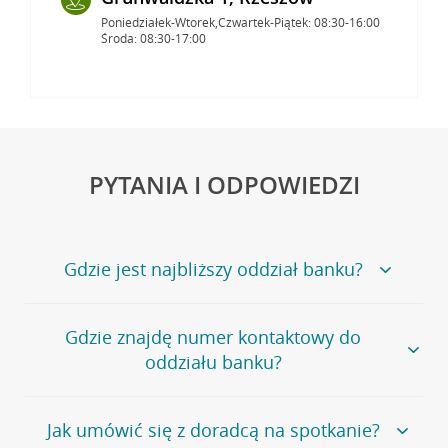
Poniedziałek-Wtorek,Czwartek-Piątek: 08:30-16:00
Środa: 08:30-17:00
PYTANIA I ODPOWIEDZI
Gdzie jest najbliższy oddział banku?
Jeśli szukasz oddziału naszego banku, zapraszamy na
Gdzie znajdę numer kontaktowy do
stronę
Placówki i bankomaty
, na której znajduje się
oddziału banku?
wygodna wyszukiwarka.
Alternatywnie, możesz skorzystać z pełnej
listy naszych
oddziałów
.
Bank Credit Agricole nie udostępnia ogólnego numeru
Jak umówić się z doradcą na spotkanie?
telefonu do placówki bankowej.