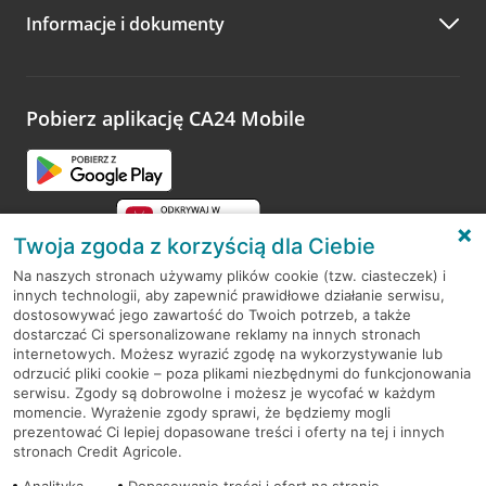
Informacje i dokumenty
Zachęcamy do podzielenia się z nami opinią o wizycie.
Wystarczy przejść na stronę
Oceń wizytę
, wyszukać
odwiedzoną placówkę i wypełnić formularz w ramach
platformy Profil Firmy w Google. Dziękujemy za wszystkie
opinie.
Pobierz aplikację CA24 Mobile
Przejdź do pytania
Twoja zgoda z korzyścią dla Ciebie
Na naszych stronach używamy plików cookie (tzw. ciasteczek) i
innych technologii, aby zapewnić prawidłowe działanie serwisu,
RODO
dostosowywać jego zawartość do Twoich potrzeb, a także
dostarczać Ci spersonalizowane reklamy na innych stronach
Regulamin serwisu
internetowych. Możesz wyrazić zgodę na wykorzystywanie lub
odrzucić pliki cookie – poza plikami niezbędnymi do funkcjonowania
Mapa serwisu
serwisu. Zgody są dobrowolne i możesz je wycofać w każdym
momencie. Wyrażenie zgody sprawi, że będziemy mogli
Polityka
Cookies
prezentować Ci lepiej dopasowane treści i oferty na tej i innych
stronach Credit Agricole.
Polityka prywatności