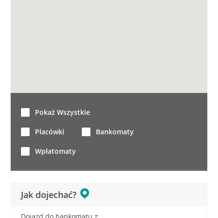
Pokaż Wszystkie
Placówki
Bankomaty
Wpłatomaty
Jak dojechać?
Dojazd do bankomatu z: