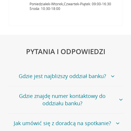
Poniedziałek-Wtorek,Czwartek-Piątek: 09:00-16:30
Środa: 10:30-18:00
PYTANIA I ODPOWIEDZI
Gdzie jest najbliższy oddział banku?
Jeśli szukasz oddziału naszego banku, zapraszamy na
Gdzie znajdę numer kontaktowy do
stronę
Placówki i bankomaty
, na której znajduje się
oddziału banku?
wygodna wyszukiwarka.
Alternatywnie, możesz skorzystać z pełnej
listy naszych
oddziałów
.
Bank Credit Agricole nie udostępnia ogólnego numeru
Jak umówić się z doradcą na spotkanie?
telefonu do placówki bankowej.
Przejdź do pytania