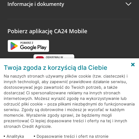
Informacje i dokumenty
Zachęcamy do podzielenia się z nami opinią o wizycie.
Wystarczy przejść na stronę
Oceń wizytę
, wyszukać
odwiedzoną placówkę i wypełnić formularz w ramach
platformy Profil Firmy w Google. Dziękujemy za wszystkie
opinie.
Pobierz aplikację CA24 Mobile
Przejdź do pytania
Twoja zgoda z korzyścią dla Ciebie
Na naszych stronach używamy plików cookie (tzw. ciasteczek) i
innych technologii, aby zapewnić prawidłowe działanie serwisu,
RODO
dostosowywać jego zawartość do Twoich potrzeb, a także
dostarczać Ci spersonalizowane reklamy na innych stronach
Regulamin serwisu
internetowych. Możesz wyrazić zgodę na wykorzystywanie lub
odrzucić pliki cookie – poza plikami niezbędnymi do funkcjonowania
Mapa serwisu
serwisu. Zgody są dobrowolne i możesz je wycofać w każdym
momencie. Wyrażenie zgody sprawi, że będziemy mogli
Polityka
Cookies
prezentować Ci lepiej dopasowane treści i oferty na tej i innych
stronach Credit Agricole.
Polityka prywatności
Analityka
Dopasowanie treści i ofert na stronie