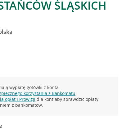
STAŃCÓW ŚLĄSKICH
olska
ają wypłatę gotówki z konta.
zpiecznego korzystania z Bankomatu
.
ą opłat i Prowizji
dla kont aby sprawdzić opłaty
taniem z bankomatów.
e