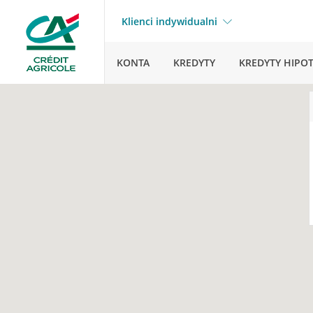
Klienci indywidualni
KONTA
KREDYTY
KREDYTY HIPO