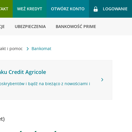
TAKT
WEŹ KREDYT
OTWÓRZ KONTO
LOGOWANIE
JE
UBEZPIECZENIA
BANKOWOŚĆ PRIME
akt i pomoc
Bankomat
ku Credit Agricole
bskrybentów i bądź na bieżąco z nowościami i
t)