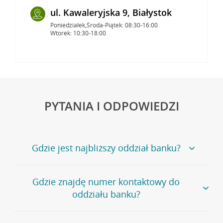
ul. Kawaleryjska 9, Białystok
Poniedziałek,Środa-Piątek: 08:30-16:00
Wtorek: 10:30-18:00
PYTANIA I ODPOWIEDZI
Gdzie jest najbliższy oddział banku?
Jeśli szukasz oddziału naszego banku, zapraszamy na
Gdzie znajdę numer kontaktowy do
stronę
Placówki i bankomaty
, na której znajduje się
oddziału banku?
wygodna wyszukiwarka.
Alternatywnie, możesz skorzystać z pełnej
listy naszych
oddziałów
.