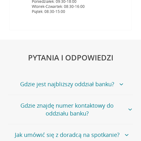
Poniedziałek: 09:30-18:00
Wtorek-Czwartek: 08:30-16:00
Piątek: 08:30-15:00
PYTANIA I ODPOWIEDZI
Gdzie jest najbliższy oddział banku?
Jeśli szukasz oddziału naszego banku, zapraszamy na
Gdzie znajdę numer kontaktowy do
stronę
Placówki i bankomaty
, na której znajduje się
oddziału banku?
wygodna wyszukiwarka.
Alternatywnie, możesz skorzystać z pełnej
listy naszych
oddziałów
.
Bank Credit Agricole nie udostępnia ogólnego numeru
Jak umówić się z doradcą na spotkanie?
telefonu do placówki bankowej.