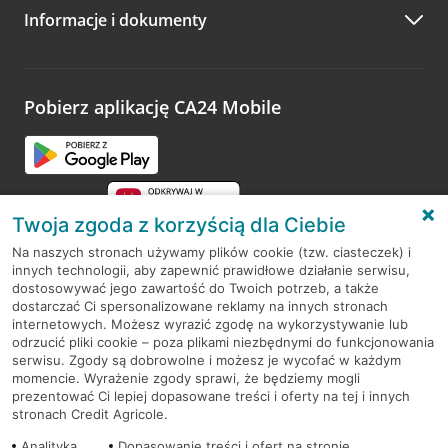
Informacje i dokumenty
Zachęcamy do podzielenia się z nami opinią o wizycie.
Wystarczy przejść na stronę
Oceń wizytę
, wyszukać
odwiedzoną placówkę i wypełnić formularz w ramach
platformy Profil Firmy w Google. Dziękujemy za wszystkie
opinie.
Pobierz aplikację CA24 Mobile
Przejdź do pytania
Twoja zgoda z korzyścią dla Ciebie
Na naszych stronach używamy plików cookie (tzw. ciasteczek) i
innych technologii, aby zapewnić prawidłowe działanie serwisu,
RODO
dostosowywać jego zawartość do Twoich potrzeb, a także
dostarczać Ci spersonalizowane reklamy na innych stronach
Regulamin serwisu
internetowych. Możesz wyrazić zgodę na wykorzystywanie lub
odrzucić pliki cookie – poza plikami niezbędnymi do funkcjonowania
Mapa serwisu
serwisu. Zgody są dobrowolne i możesz je wycofać w każdym
momencie. Wyrażenie zgody sprawi, że będziemy mogli
Polityka
Cookies
prezentować Ci lepiej dopasowane treści i oferty na tej i innych
stronach Credit Agricole.
Polityka prywatności
Analityka
Dopasowanie treści i ofert na stronie