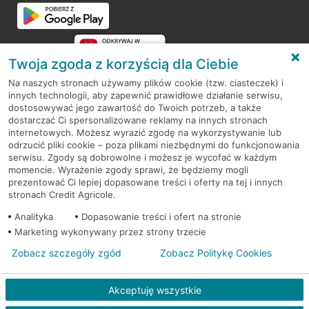
Przejdź do pytania
Twoja zgoda z korzyścią dla Ciebie
Na naszych stronach używamy plików cookie (tzw. ciasteczek) i
innych technologii, aby zapewnić prawidłowe działanie serwisu,
RODO
dostosowywać jego zawartość do Twoich potrzeb, a także
dostarczać Ci spersonalizowane reklamy na innych stronach
Regulamin serwisu
internetowych. Możesz wyrazić zgodę na wykorzystywanie lub
odrzucić pliki cookie – poza plikami niezbędnymi do funkcjonowania
Mapa serwisu
serwisu. Zgody są dobrowolne i możesz je wycofać w każdym
momencie. Wyrażenie zgody sprawi, że będziemy mogli
Polityka
Cookies
prezentować Ci lepiej dopasowane treści i oferty na tej i innych
stronach Credit Agricole.
Polityka prywatności
Analityka
Dopasowanie treści i ofert na stronie
Marketing wykonywany przez strony trzecie
Zobacz szczegóły zgód
Zobacz Politykę Cookies
© 2026 Credit Agricole Bank Polska S.A. Wszelkie prawa zastrzeżone
Akceptuję wszystkie