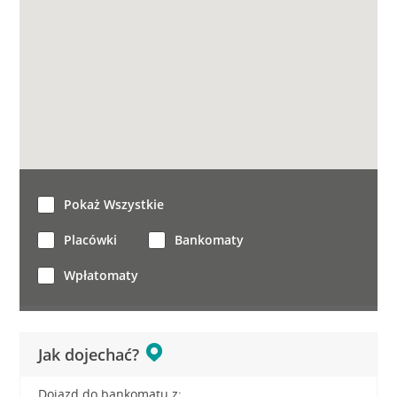
Pokaż Wszystkie
Placówki
Bankomaty
Wpłatomaty
Jak dojechać?
Dojazd do bankomatu z: