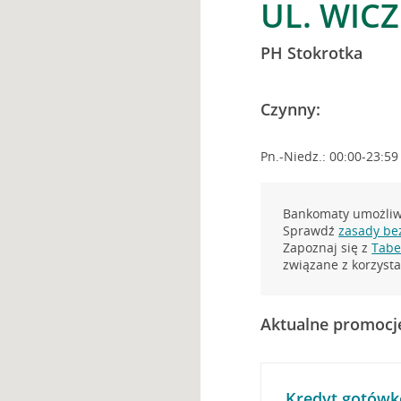
UL. WICZ
PH Stokrotka
Czynny:
Pn.-Niedz.: 00:00-23:59
Bankomaty umożliwi
Sprawdź
zasady be
Zapoznaj się z
Tabel
związane z korzys
Aktualne promocj
Kredyt gotówk