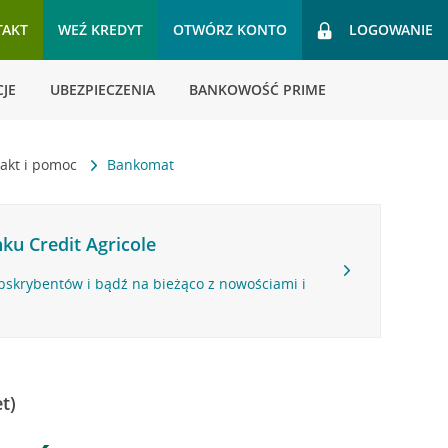
TAKT
WEŹ KREDYT
OTWÓRZ KONTO
LOGOWANIE
JE
UBEZPIECZENIA
BANKOWOŚĆ PRIME
akt i pomoc
Bankomat
ku Credit Agricole
bskrybentów i bądź na bieżąco z nowościami i
t)