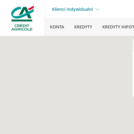
Klienci indywidualni
KONTA
KREDYTY
KREDYTY HIPO