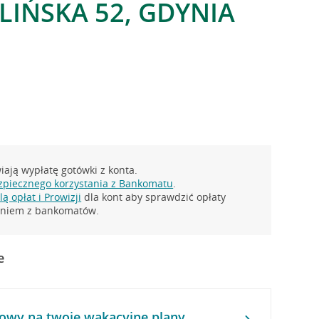
LIŃSKA 52, GDYNIA
ają wypłatę gotówki z konta.
zpiecznego korzystania z Bankomatu
.
ą opłat i Prowizji
dla kont aby sprawdzić opłaty
taniem z bankomatów.
e
owy na twoje wakacyjne plany