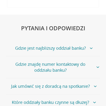
PYTANIA I ODPOWIEDZI
Gdzie jest najbliższy oddział banku?
Jeśli szukasz oddziału naszego banku, zapraszamy na
Gdzie znajdę numer kontaktowy do
stronę
Placówki i bankomaty
, na której znajduje się
oddziału banku?
wygodna wyszukiwarka.
Alternatywnie, możesz skorzystać z pełnej
listy naszych
oddziałów
.
Bank Credit Agricole nie udostępnia ogólnego numeru
Jak umówić się z doradcą na spotkanie?
telefonu do placówki bankowej.
Przejdź do pytania
Polecamy skorzystanie z możliwości wcześniejszego
Jeśli jesteś już
naszym
umówienia się z doradcą w placówce bankowej
.
Które oddziały banku czynne są dłużej?
klientem
możesz
samodzielnie
umówić się na spotkanie z