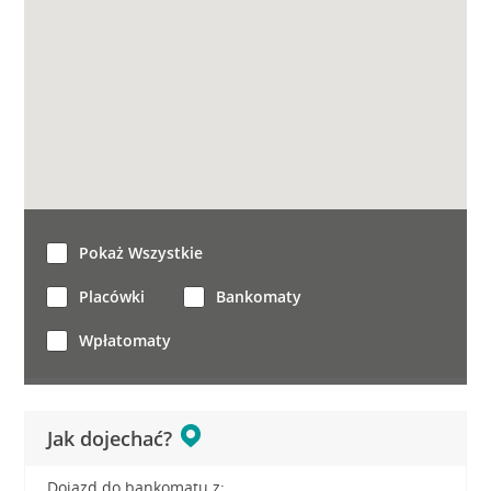
Pokaż Wszystkie
Placówki
Bankomaty
Wpłatomaty
Jak dojechać?
Dojazd do bankomatu z: