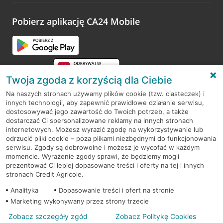
platformy Profil Firmy w Google. Dziękujemy za wszystkie
opinie.
Pobierz aplikację CA24 Mobile
Przejdź do pytania
Twoja zgoda z korzyścią dla Ciebie
Na naszych stronach używamy plików cookie (tzw. ciasteczek) i
innych technologii, aby zapewnić prawidłowe działanie serwisu,
RODO
dostosowywać jego zawartość do Twoich potrzeb, a także
dostarczać Ci spersonalizowane reklamy na innych stronach
Regulamin serwisu
internetowych. Możesz wyrazić zgodę na wykorzystywanie lub
odrzucić pliki cookie – poza plikami niezbędnymi do funkcjonowania
Mapa serwisu
serwisu. Zgody są dobrowolne i możesz je wycofać w każdym
momencie. Wyrażenie zgody sprawi, że będziemy mogli
Polityka
Cookies
prezentować Ci lepiej dopasowane treści i oferty na tej i innych
stronach Credit Agricole.
Polityka prywatności
Analityka
Dopasowanie treści i ofert na stronie
Marketing wykonywany przez strony trzecie
Zobacz szczegóły zgód
Zobacz Politykę Cookies
© 2026 Credit Agricole Bank Polska S.A. Wszelkie prawa zastrzeżone