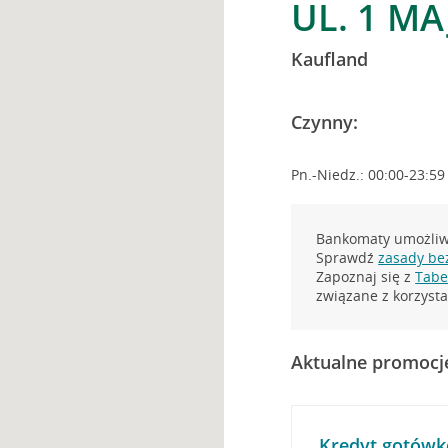
UL. 1 MA
Kaufland
Czynny:
Pn.-Niedz.: 00:00-23:59
Bankomaty umożliwi
Sprawdź
zasady be
Zapoznaj się z
Tabel
związane z korzys
Aktualne promocj
Kredyt gotówk