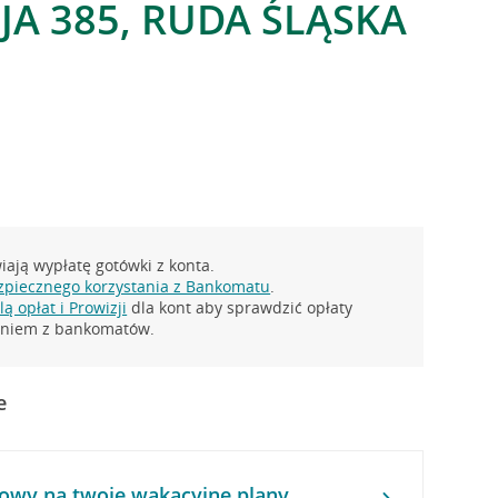
JA 385, RUDA ŚLĄSKA
ają wypłatę gotówki z konta.
zpiecznego korzystania z Bankomatu
.
ą opłat i Prowizji
dla kont aby sprawdzić opłaty
taniem z bankomatów.
e
owy na twoje wakacyjne plany