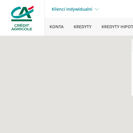
Klienci indywidualni
KONTA
KREDYTY
KREDYTY HIPO