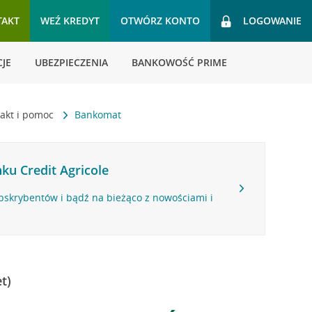
TAKT
WEŹ KREDYT
OTWÓRZ KONTO
LOGOWANIE
JE
UBEZPIECZENIA
BANKOWOŚĆ PRIME
akt i pomoc
Bankomat
ku Credit Agricole
bskrybentów i bądź na bieżąco z nowościami i
t)