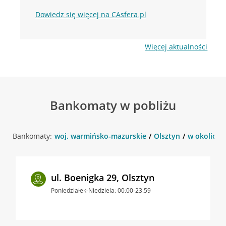
Dowiedz się więcej na CAsfera.pl
Więcej aktualności
Bankomaty w pobliżu
Bankomaty:
woj. warmińsko-mazurskie
Olsztyn
w okolicy u
ul. Boenigka 29, Olsztyn
Poniedziałek-Niedziela: 00:00-23:59