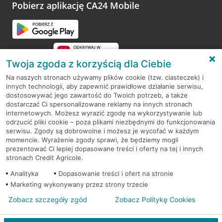
opinie.
Pobierz aplikację CA24 Mobile
Przejdź do pytania
Twoja zgoda z korzyścią dla Ciebie
Na naszych stronach używamy plików cookie (tzw. ciasteczek) i
innych technologii, aby zapewnić prawidłowe działanie serwisu,
RODO
dostosowywać jego zawartość do Twoich potrzeb, a także
dostarczać Ci spersonalizowane reklamy na innych stronach
Regulamin serwisu
internetowych. Możesz wyrazić zgodę na wykorzystywanie lub
odrzucić pliki cookie – poza plikami niezbędnymi do funkcjonowania
Mapa serwisu
serwisu. Zgody są dobrowolne i możesz je wycofać w każdym
momencie. Wyrażenie zgody sprawi, że będziemy mogli
Polityka
Cookies
prezentować Ci lepiej dopasowane treści i oferty na tej i innych
stronach Credit Agricole.
Polityka prywatności
Analityka
Dopasowanie treści i ofert na stronie
Marketing wykonywany przez strony trzecie
Zobacz szczegóły zgód
Zobacz Politykę Cookies
© 2026 Credit Agricole Bank Polska S.A. Wszelkie prawa zastrzeżone