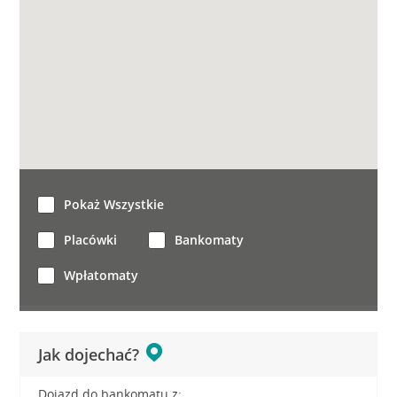
Pokaż Wszystkie
Placówki
Bankomaty
Wpłatomaty
Jak dojechać?
Dojazd do bankomatu z: