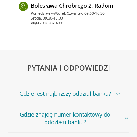
Bolesława Chrobrego 2, Radom
Poniedziałek-Wtorek,Czwartek: 09:00-16:30
Środa: 09:30-17:00
Piątek: 08:30-16:00
PYTANIA I ODPOWIEDZI
Gdzie jest najbliższy oddział banku?
Jeśli szukasz oddziału naszego banku, zapraszamy na
Gdzie znajdę numer kontaktowy do
stronę
Placówki i bankomaty
, na której znajduje się
oddziału banku?
wygodna wyszukiwarka.
Alternatywnie, możesz skorzystać z pełnej
listy naszych