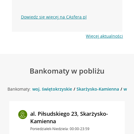
Dowiedz się więcej na CAsfera.pl
Więcej aktualności
Bankomaty w pobliżu
Bankomaty:
woj. świętokrzyskie
Skarżysko-Kamienna
w ok
al. Piłsudskiego 23, Skarżysko-
Kamienna
Poniedziałek-Niedziela: 00:00-23:59