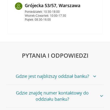
Grójecka 53/57, Warszawa
Poniedziałek: 10:30-18:00
Wtorek-Czwartek: 10:00-17:30
Piątek: 08:30-16:00
PYTANIA I ODPOWIEDZI
Gdzie jest najbliższy oddział banku?
Jeśli szukasz oddziału naszego banku, zapraszamy na
Gdzie znajdę numer kontaktowy do
stronę
Placówki i bankomaty
, na której znajduje się
oddziału banku?
wygodna wyszukiwarka.
Alternatywnie, możesz skorzystać z pełnej
listy naszych