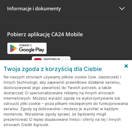
Informacje i dokumenty
Zachęcamy do podzielenia się z nami opinią o wizycie.
Wystarczy przejść na stronę
Oceń wizytę
, wyszukać
odwiedzoną placówkę i wypełnić formularz w ramach
platformy Profil Firmy w Google. Dziękujemy za wszystkie
opinie.
Pobierz aplikację CA24 Mobile
Przejdź do pytania
Twoja zgoda z korzyścią dla Ciebie
Na naszych stronach używamy plików cookie (tzw. ciasteczek) i
innych technologii, aby zapewnić prawidłowe działanie serwisu,
RODO
dostosowywać jego zawartość do Twoich potrzeb, a także
dostarczać Ci spersonalizowane reklamy na innych stronach
Regulamin serwisu
internetowych. Możesz wyrazić zgodę na wykorzystywanie lub
odrzucić pliki cookie – poza plikami niezbędnymi do funkcjonowania
Mapa serwisu
serwisu. Zgody są dobrowolne i możesz je wycofać w każdym
momencie. Wyrażenie zgody sprawi, że będziemy mogli
Polityka
Cookies
prezentować Ci lepiej dopasowane treści i oferty na tej i innych
stronach Credit Agricole.
Polityka prywatności