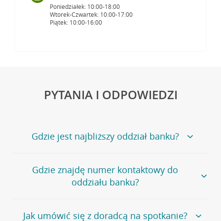
Poniedziałek: 10:00-18:00
Wtorek-Czwartek: 10:00-17:00
Piątek: 10:00-16:00
PYTANIA I ODPOWIEDZI
Gdzie jest najbliższy oddział banku?
Jeśli szukasz oddziału naszego banku, zapraszamy na
Gdzie znajdę numer kontaktowy do
stronę
Placówki i bankomaty
, na której znajduje się
oddziału banku?
wygodna wyszukiwarka.
Alternatywnie, możesz skorzystać z pełnej
listy naszych
oddziałów
.
Bank Credit Agricole nie udostępnia ogólnego numeru
Jak umówić się z doradcą na spotkanie?
telefonu do placówki bankowej.