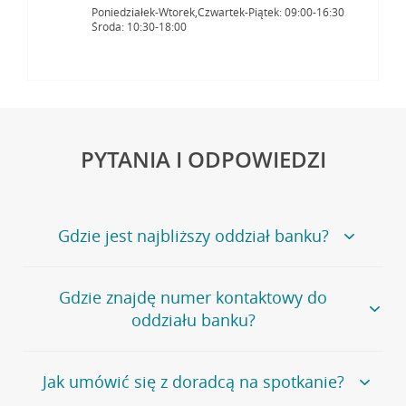
Poniedziałek-Wtorek,Czwartek-Piątek: 09:00-16:30
Środa: 10:30-18:00
PYTANIA I ODPOWIEDZI
Gdzie jest najbliższy oddział banku?
Jeśli szukasz oddziału naszego banku, zapraszamy na
Gdzie znajdę numer kontaktowy do
stronę
Placówki i bankomaty
, na której znajduje się
oddziału banku?
wygodna wyszukiwarka.
Alternatywnie, możesz skorzystać z pełnej
listy naszych
oddziałów
.
Bank Credit Agricole nie udostępnia ogólnego numeru
Jak umówić się z doradcą na spotkanie?
telefonu do placówki bankowej.
Przejdź do pytania