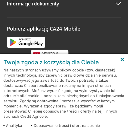
Informacje i dokumenty
Zachęcamy do podzielenia się z nami opinią o wizycie.
Wystarczy przejść na stronę
Oceń wizytę
, wyszukać
odwiedzoną placówkę i wypełnić formularz w ramach
platformy Profil Firmy w Google. Dziękujemy za wszystkie
opinie.
Pobierz aplikację CA24 Mobile
Przejdź do pytania
Twoja zgoda z korzyścią dla Ciebie
Na naszych stronach używamy plików cookie (tzw. ciasteczek) i
innych technologii, aby zapewnić prawidłowe działanie serwisu,
RODO
dostosowywać jego zawartość do Twoich potrzeb, a także
dostarczać Ci spersonalizowane reklamy na innych stronach
Regulamin serwisu
internetowych. Możesz wyrazić zgodę na wykorzystywanie lub
odrzucić pliki cookie – poza plikami niezbędnymi do funkcjonowania
Mapa serwisu
serwisu. Zgody są dobrowolne i możesz je wycofać w każdym
momencie. Wyrażenie zgody sprawi, że będziemy mogli
Polityka
Cookies
prezentować Ci lepiej dopasowane treści i oferty na tej i innych
stronach Credit Agricole.
Polityka prywatności
Analityka
Dopasowanie treści i ofert na stronie