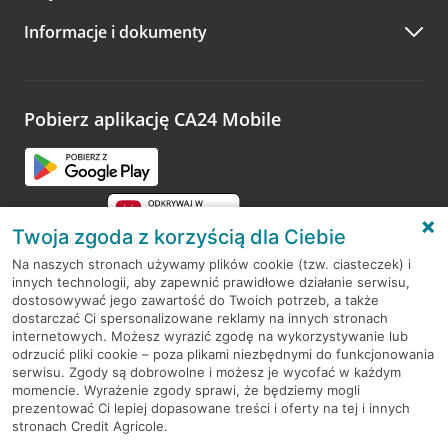
A po wizycie…
Informacje i dokumenty
Zachęcamy do podzielenia się z nami opinią o wizycie.
Wystarczy przejść na stronę
Oceń wizytę
, wyszukać
odwiedzoną placówkę i wypełnić formularz w ramach
platformy Profil Firmy w Google. Dziękujemy za wszystkie
opinie.
Pobierz aplikację CA24 Mobile
Przejdź do pytania
Twoja zgoda z korzyścią dla Ciebie
Na naszych stronach używamy plików cookie (tzw. ciasteczek) i
innych technologii, aby zapewnić prawidłowe działanie serwisu,
RODO
dostosowywać jego zawartość do Twoich potrzeb, a także
dostarczać Ci spersonalizowane reklamy na innych stronach
Regulamin serwisu
internetowych. Możesz wyrazić zgodę na wykorzystywanie lub
odrzucić pliki cookie – poza plikami niezbędnymi do funkcjonowania
Mapa serwisu
serwisu. Zgody są dobrowolne i możesz je wycofać w każdym
momencie. Wyrażenie zgody sprawi, że będziemy mogli
Polityka
Cookies
prezentować Ci lepiej dopasowane treści i oferty na tej i innych
stronach Credit Agricole.
Polityka prywatności