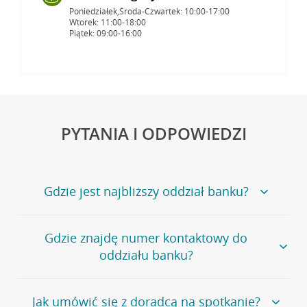
Poniedziałek,Środa-Czwartek: 10:00-17:00
Wtorek: 11:00-18:00
Piątek: 09:00-16:00
PYTANIA I ODPOWIEDZI
Gdzie jest najbliższy oddział banku?
Jeśli szukasz oddziału naszego banku, zapraszamy na
Gdzie znajdę numer kontaktowy do
stronę
Placówki i bankomaty
, na której znajduje się
oddziału banku?
wygodna wyszukiwarka.
Alternatywnie, możesz skorzystać z pełnej
listy naszych
oddziałów
.
Bank Credit Agricole nie udostępnia ogólnego numeru
Jak umówić się z doradcą na spotkanie?