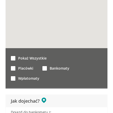
Pokaż Wszystkie
Placówki
Bankomaty
Wpłatomaty
Jak dojechać?
Dojazd do bankomatu z: