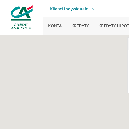
Klienci indywidualni
KONTA
KREDYTY
KREDYTY HIPO