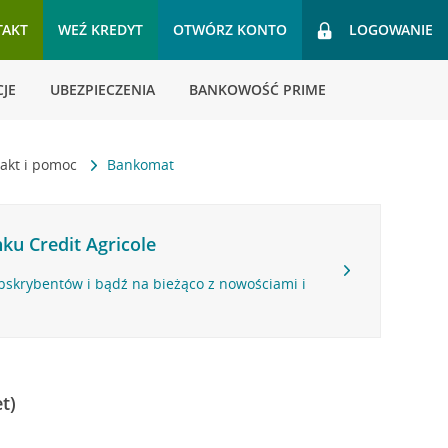
TAKT
WEŹ KREDYT
OTWÓRZ KONTO
LOGOWANIE
JE
UBEZPIECZENIA
BANKOWOŚĆ PRIME
akt i pomoc
Bankomat
ku Credit Agricole
bskrybentów i bądź na bieżąco z nowościami i
t)