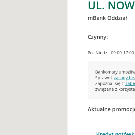
UL. NOW
mBank Oddział
Czynny:
Pn.-Niedz.: 09:00-17:00
Bankomaty umożliwi
Sprawdź
zasady be
Zapoznaj się z
Tabel
związane z korzys
Aktualne promocj
Kredyt gotówk