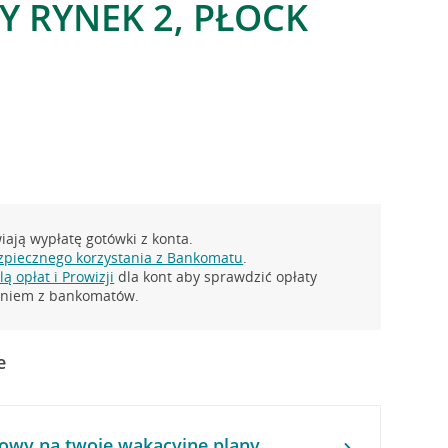
Y RYNEK 2, PŁOCK
ają wypłatę gotówki z konta.
zpiecznego korzystania z Bankomatu
.
ą opłat i Prowizji
dla kont aby sprawdzić opłaty
taniem z bankomatów.
e
owy na twoje wakacyjne plany