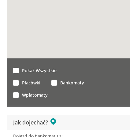
Pokaż Wszystkie
Placówki
Bankomaty
Wpłatomaty
Jak dojechać?
Dojazd do bankomatu z: