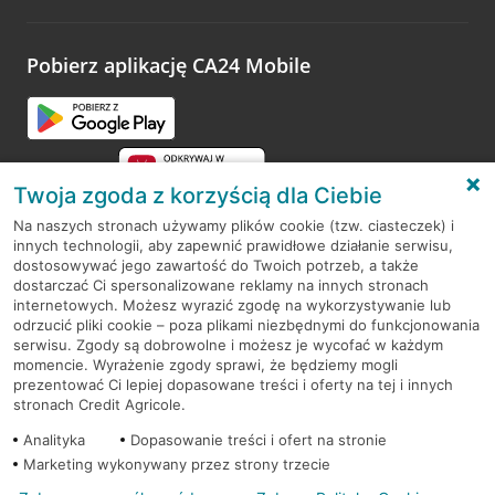
odwiedzoną placówkę i wypełnić formularz w ramach
platformy Profil Firmy w Google. Dziękujemy za wszystkie
opinie.
Pobierz aplikację CA24 Mobile
Przejdź do pytania
Twoja zgoda z korzyścią dla Ciebie
Na naszych stronach używamy plików cookie (tzw. ciasteczek) i
innych technologii, aby zapewnić prawidłowe działanie serwisu,
RODO
dostosowywać jego zawartość do Twoich potrzeb, a także
dostarczać Ci spersonalizowane reklamy na innych stronach
Regulamin serwisu
internetowych. Możesz wyrazić zgodę na wykorzystywanie lub
odrzucić pliki cookie – poza plikami niezbędnymi do funkcjonowania
Mapa serwisu
serwisu. Zgody są dobrowolne i możesz je wycofać w każdym
momencie. Wyrażenie zgody sprawi, że będziemy mogli
Polityka
Cookies
prezentować Ci lepiej dopasowane treści i oferty na tej i innych
stronach Credit Agricole.
Polityka prywatności
Analityka
Dopasowanie treści i ofert na stronie
Marketing wykonywany przez strony trzecie