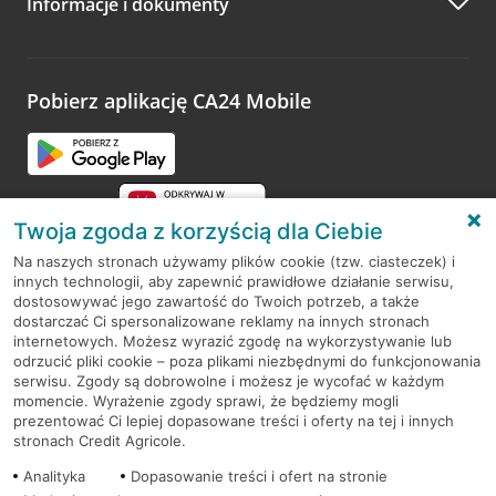
Informacje i dokumenty
Zachęcamy do podzielenia się z nami opinią o wizycie.
Wystarczy przejść na stronę
Oceń wizytę
, wyszukać
odwiedzoną placówkę i wypełnić formularz w ramach
platformy Profil Firmy w Google. Dziękujemy za wszystkie
opinie.
Pobierz aplikację CA24 Mobile
Przejdź do pytania
Twoja zgoda z korzyścią dla Ciebie
Na naszych stronach używamy plików cookie (tzw. ciasteczek) i
innych technologii, aby zapewnić prawidłowe działanie serwisu,
RODO
dostosowywać jego zawartość do Twoich potrzeb, a także
dostarczać Ci spersonalizowane reklamy na innych stronach
Regulamin serwisu
internetowych. Możesz wyrazić zgodę na wykorzystywanie lub
odrzucić pliki cookie – poza plikami niezbędnymi do funkcjonowania
Mapa serwisu
serwisu. Zgody są dobrowolne i możesz je wycofać w każdym
momencie. Wyrażenie zgody sprawi, że będziemy mogli
Polityka
Cookies
prezentować Ci lepiej dopasowane treści i oferty na tej i innych
stronach Credit Agricole.
Polityka prywatności
Analityka
Dopasowanie treści i ofert na stronie