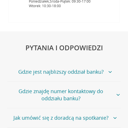
Poniedziałek,Środa-Piątek: 09:30-17:00
Wtorek: 10:30-18:00
PYTANIA I ODPOWIEDZI
Gdzie jest najbliższy oddział banku?
Jeśli szukasz oddziału naszego banku, zapraszamy na
Gdzie znajdę numer kontaktowy do
stronę
Placówki i bankomaty
, na której znajduje się
oddziału banku?
wygodna wyszukiwarka.
Alternatywnie, możesz skorzystać z pełnej
listy naszych
oddziałów
.
Bank Credit Agricole nie udostępnia ogólnego numeru
Jak umówić się z doradcą na spotkanie?
telefonu do placówki bankowej.
Przejdź do pytania