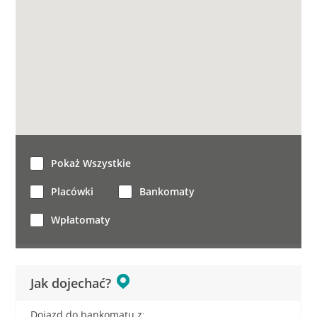
Pokaż Wszystkie
Placówki
Bankomaty
Wpłatomaty
Jak dojechać?
Dojazd do bankomatu z: