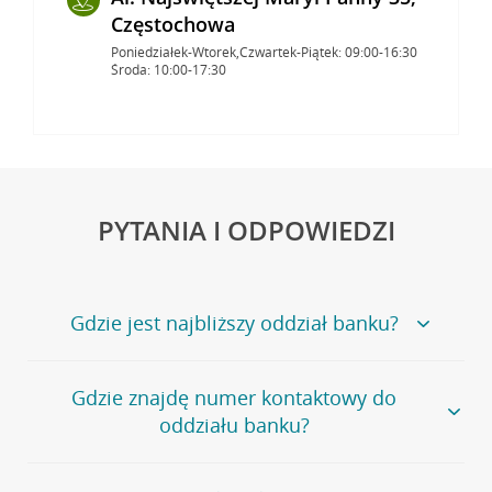
Częstochowa
Poniedziałek-Wtorek,Czwartek-Piątek: 09:00-16:30
Środa: 10:00-17:30
PYTANIA I ODPOWIEDZI
Gdzie jest najbliższy oddział banku?
Jeśli szukasz oddziału naszego banku, zapraszamy na
Gdzie znajdę numer kontaktowy do
stronę
Placówki i bankomaty
, na której znajduje się
oddziału banku?
wygodna wyszukiwarka.
Alternatywnie, możesz skorzystać z pełnej
listy naszych
oddziałów
.
Bank Credit Agricole nie udostępnia ogólnego numeru