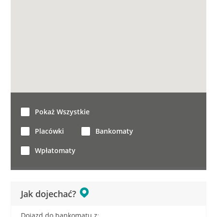
Pokaż Wszystkie
Placówki
Bankomaty
Wpłatomaty
Jak dojechać?
Dojazd do bankomatu z: