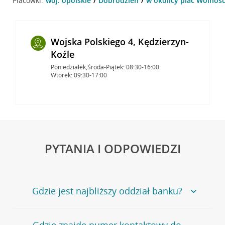
Placówki:
woj. opolskie
Dobrodzień
w okolicy plac Wolnośc
Wojska Polskiego 4, Kędzierzyn-
Koźle
Poniedziałek,Środa-Piątek: 08:30-16:00
Wtorek: 09:30-17:00
PYTANIA I ODPOWIEDZI
Gdzie jest najbliższy oddział banku?
Jeśli szukasz oddziału naszego banku, zapraszamy na
Gdzie znajdę numer kontaktowy do