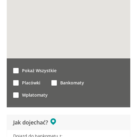
Pokaż Wszystkie
Placówki
Bankomaty
Wpłatomaty
Jak dojechać?
Dojazd do bankomatu z: