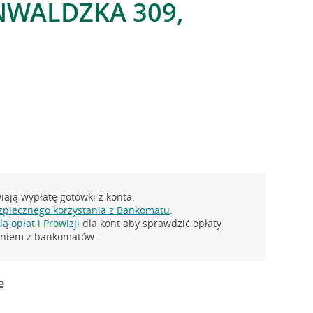
NWALDZKA 309,
ają wypłatę gotówki z konta.
zpiecznego korzystania z Bankomatu
.
ą opłat i Prowizji
dla kont aby sprawdzić opłaty
taniem z bankomatów.
e