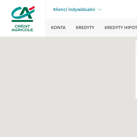
Klienci indywidualni
KONTA
KREDYTY
KREDYTY HIPO