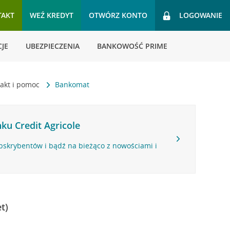
TAKT
WEŹ KREDYT
OTWÓRZ KONTO
LOGOWANIE
JE
UBEZPIECZENIA
BANKOWOŚĆ PRIME
akt i pomoc
Bankomat
ku Credit Agricole
bskrybentów i bądź na bieżąco z nowościami i
t)