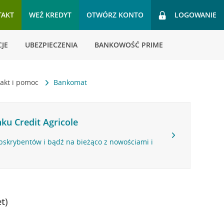
TAKT
WEŹ KREDYT
OTWÓRZ KONTO
LOGOWANIE
JE
UBEZPIECZENIA
BANKOWOŚĆ PRIME
akt i pomoc
Bankomat
ku Credit Agricole
bskrybentów i bądź na bieżąco z nowościami i
t)