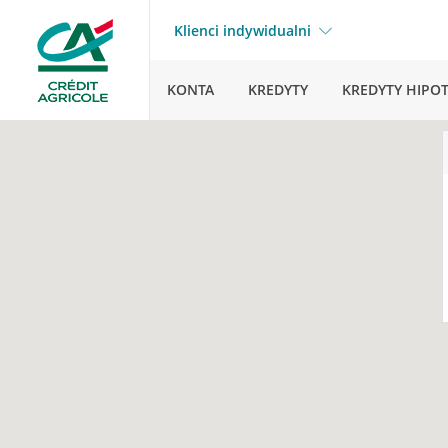
Klienci indywidualni
KONTA
KREDYTY
KREDYTY HIPO