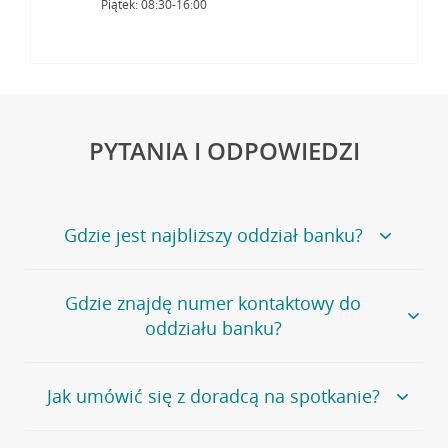
Piątek: 08:30-16:00
PYTANIA I ODPOWIEDZI
Gdzie jest najbliższy oddział banku?
Jeśli szukasz oddziału naszego banku, zapraszamy na
Gdzie znajdę numer kontaktowy do
stronę
Placówki i bankomaty
, na której znajduje się
oddziału banku?
wygodna wyszukiwarka.
Alternatywnie, możesz skorzystać z pełnej
listy naszych
oddziałów
.
Bank Credit Agricole nie udostępnia ogólnego numeru
Jak umówić się z doradcą na spotkanie?
telefonu do placówki bankowej.
Przejdź do pytania
Polecamy skorzystanie z możliwości wcześniejszego