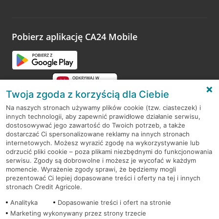
Wystarczy przejść na stronę
Oceń wizytę
, wyszukać
odwiedzoną placówkę i wypełnić formularz w ramach
platformy Profil Firmy w Google. Dziękujemy za wszystkie
opinie.
Pobierz aplikację CA24 Mobile
Przejdź do pytania
Twoja zgoda z korzyścią dla Ciebie
Na naszych stronach używamy plików cookie (tzw. ciasteczek) i
innych technologii, aby zapewnić prawidłowe działanie serwisu,
RODO
dostosowywać jego zawartość do Twoich potrzeb, a także
dostarczać Ci spersonalizowane reklamy na innych stronach
Regulamin serwisu
internetowych. Możesz wyrazić zgodę na wykorzystywanie lub
odrzucić pliki cookie – poza plikami niezbędnymi do funkcjonowania
Mapa serwisu
serwisu. Zgody są dobrowolne i możesz je wycofać w każdym
momencie. Wyrażenie zgody sprawi, że będziemy mogli
Polityka
Cookies
prezentować Ci lepiej dopasowane treści i oferty na tej i innych
stronach Credit Agricole.
Polityka prywatności
Analityka
Dopasowanie treści i ofert na stronie
Marketing wykonywany przez strony trzecie