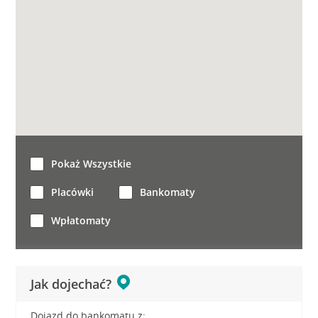
Pokaż Wszystkie
Placówki
Bankomaty
Wpłatomaty
Jak dojechać?
Dojazd do bankomatu z: