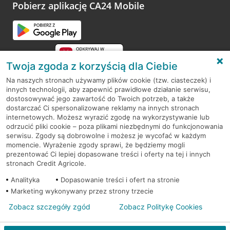
opinie.
Pobierz aplikację CA24 Mobile
Przejdź do pytania
Twoja zgoda z korzyścią dla Ciebie
Na naszych stronach używamy plików cookie (tzw. ciasteczek) i
innych technologii, aby zapewnić prawidłowe działanie serwisu,
RODO
dostosowywać jego zawartość do Twoich potrzeb, a także
dostarczać Ci spersonalizowane reklamy na innych stronach
Regulamin serwisu
internetowych. Możesz wyrazić zgodę na wykorzystywanie lub
odrzucić pliki cookie – poza plikami niezbędnymi do funkcjonowania
Mapa serwisu
serwisu. Zgody są dobrowolne i możesz je wycofać w każdym
momencie. Wyrażenie zgody sprawi, że będziemy mogli
Polityka
Cookies
prezentować Ci lepiej dopasowane treści i oferty na tej i innych
stronach Credit Agricole.
Polityka prywatności
Analityka
Dopasowanie treści i ofert na stronie
Marketing wykonywany przez strony trzecie
Zobacz szczegóły zgód
Zobacz Politykę Cookies
© 2026 Credit Agricole Bank Polska S.A. Wszelkie prawa zastrzeżone