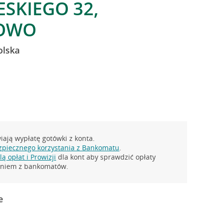
ESKIEGO 32,
OWO
olska
ają wypłatę gotówki z konta.
zpiecznego korzystania z Bankomatu
.
ą opłat i Prowizji
dla kont aby sprawdzić opłaty
taniem z bankomatów.
e