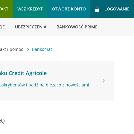
TAKT
WEŹ KREDYT
OTWÓRZ KONTO
LOGOWANIE
JE
UBEZPIECZENIA
BANKOWOŚĆ PRIME
akt i pomoc
Bankomat
ku Credit Agricole
bskrybentów i bądź na bieżąco z nowościami i
t)