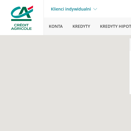
Klienci indywidualni
KONTA
KREDYTY
KREDYTY HIPO