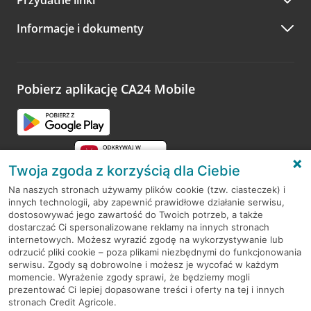
A po wizycie…
Informacje i dokumenty
Zachęcamy do podzielenia się z nami opinią o wizycie.
Wystarczy przejść na stronę
Oceń wizytę
, wyszukać
odwiedzoną placówkę i wypełnić formularz w ramach
platformy Profil Firmy w Google. Dziękujemy za wszystkie
opinie.
Pobierz aplikację CA24 Mobile
Przejdź do pytania
Twoja zgoda z korzyścią dla Ciebie
Na naszych stronach używamy plików cookie (tzw. ciasteczek) i
innych technologii, aby zapewnić prawidłowe działanie serwisu,
RODO
dostosowywać jego zawartość do Twoich potrzeb, a także
dostarczać Ci spersonalizowane reklamy na innych stronach
Regulamin serwisu
internetowych. Możesz wyrazić zgodę na wykorzystywanie lub
odrzucić pliki cookie – poza plikami niezbędnymi do funkcjonowania
Mapa serwisu
serwisu. Zgody są dobrowolne i możesz je wycofać w każdym
momencie. Wyrażenie zgody sprawi, że będziemy mogli
Polityka
Cookies
prezentować Ci lepiej dopasowane treści i oferty na tej i innych
stronach Credit Agricole.