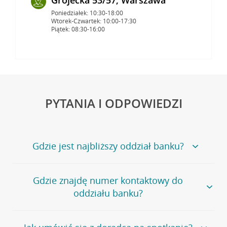
Poniedziałek: 10:30-18:00
Wtorek-Czwartek: 10:00-17:30
Piątek: 08:30-16:00
PYTANIA I ODPOWIEDZI
Gdzie jest najbliższy oddział banku?
Jeśli szukasz oddziału naszego banku, zapraszamy na
Gdzie znajdę numer kontaktowy do
stronę
Placówki i bankomaty
, na której znajduje się
oddziału banku?
wygodna wyszukiwarka.
Alternatywnie, możesz skorzystać z pełnej
listy naszych
oddziałów
.
Bank Credit Agricole nie udostępnia ogólnego numeru