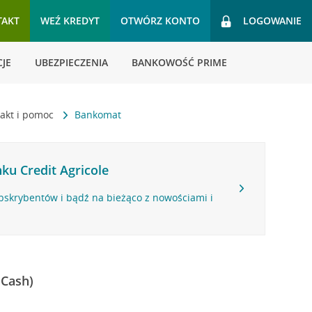
TAKT
WEŹ KREDYT
OTWÓRZ KONTO
LOGOWANIE
JE
UBEZPIECZENIA
BANKOWOŚĆ PRIME
akt i pomoc
Bankomat
ku Credit Agricole
bskrybentów i bądź na bieżąco z nowościami i
 Cash)