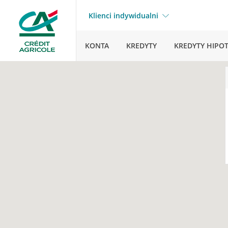
Klienci indywidualni
KONTA
KREDYTY
KREDYTY HIPO