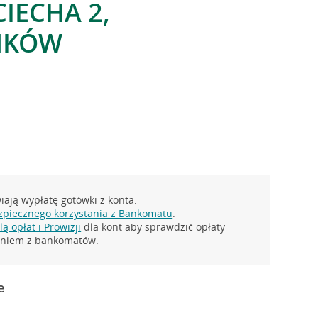
IECHA 2,
NKÓW
ają wypłatę gotówki z konta.
zpiecznego korzystania z Bankomatu
.
ą opłat i Prowizji
dla kont aby sprawdzić opłaty
taniem z bankomatów.
e