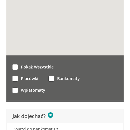
Pokaż Wszystkie
Placówki
Bankomaty
Wpłatomaty
Jak dojechać?
Dojazd do bankomatu z: