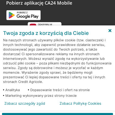
opinie.
Pobierz aplikację CA24 Mobile
Przejdź do pytania
Twoja zgoda z korzyścią dla Ciebie
Na naszych stronach używamy plików cookie (tzw. ciasteczek) i
innych technologii, aby zapewnić prawidłowe działanie serwisu,
RODO
dostosowywać jego zawartość do Twoich potrzeb, a także
dostarczać Ci spersonalizowane reklamy na innych stronach
Regulamin serwisu
internetowych. Możesz wyrazić zgodę na wykorzystywanie lub
odrzucić pliki cookie – poza plikami niezbędnymi do funkcjonowania
Mapa serwisu
serwisu. Zgody są dobrowolne i możesz je wycofać w każdym
momencie. Wyrażenie zgody sprawi, że będziemy mogli
Polityka
Cookies
prezentować Ci lepiej dopasowane treści i oferty na tej i innych
stronach Credit Agricole.
Polityka prywatności
Analityka
Dopasowanie treści i ofert na stronie
Marketing wykonywany przez strony trzecie
Zobacz szczegóły zgód
Zobacz Politykę Cookies
© 2026 Credit Agricole Bank Polska S.A. Wszelkie prawa zastrzeżone