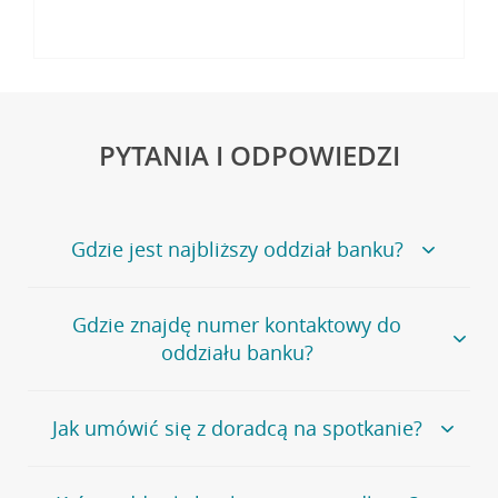
PYTANIA I ODPOWIEDZI
Gdzie jest najbliższy oddział banku?
Jeśli szukasz oddziału naszego banku, zapraszamy na
Gdzie znajdę numer kontaktowy do
stronę
Placówki i bankomaty
, na której znajduje się
oddziału banku?
wygodna wyszukiwarka.
Alternatywnie, możesz skorzystać z pełnej
listy naszych
oddziałów
.
Bank Credit Agricole nie udostępnia ogólnego numeru
Jak umówić się z doradcą na spotkanie?
telefonu do placówki bankowej.
Przejdź do pytania
Polecamy skorzystanie z możliwości wcześniejszego
Jeśli jesteś już
naszym