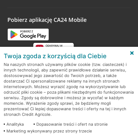
Wystarczy przejść na stronę
Oceń wizytę
, wyszukać
odwiedzoną placówkę i wypełnić formularz w ramach
platformy Profil Firmy w Google. Dziękujemy za wszystkie
opinie.
Pobierz aplikację CA24 Mobile
Przejdź do pytania
Twoja zgoda z korzyścią dla Ciebie
Na naszych stronach używamy plików cookie (tzw. ciasteczek) i
innych technologii, aby zapewnić prawidłowe działanie serwisu,
RODO
dostosowywać jego zawartość do Twoich potrzeb, a także
dostarczać Ci spersonalizowane reklamy na innych stronach
Regulamin serwisu
internetowych. Możesz wyrazić zgodę na wykorzystywanie lub
odrzucić pliki cookie – poza plikami niezbędnymi do funkcjonowania
Mapa serwisu
serwisu. Zgody są dobrowolne i możesz je wycofać w każdym
momencie. Wyrażenie zgody sprawi, że będziemy mogli
Polityka
Cookies
prezentować Ci lepiej dopasowane treści i oferty na tej i innych
stronach Credit Agricole.
Polityka prywatności
Analityka
Dopasowanie treści i ofert na stronie
Marketing wykonywany przez strony trzecie