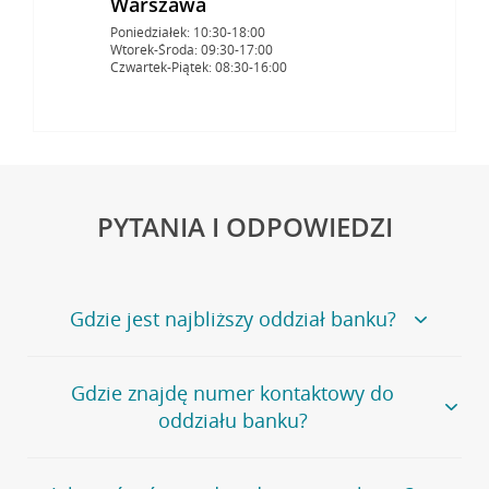
Warszawa
Poniedziałek: 10:30-18:00
Wtorek-Środa: 09:30-17:00
Czwartek-Piątek: 08:30-16:00
PYTANIA I ODPOWIEDZI
Gdzie jest najbliższy oddział banku?
Jeśli szukasz oddziału naszego banku, zapraszamy na
Gdzie znajdę numer kontaktowy do
stronę
Placówki i bankomaty
, na której znajduje się
oddziału banku?
wygodna wyszukiwarka.
Alternatywnie, możesz skorzystać z pełnej
listy naszych
oddziałów
.
Bank Credit Agricole nie udostępnia ogólnego numeru