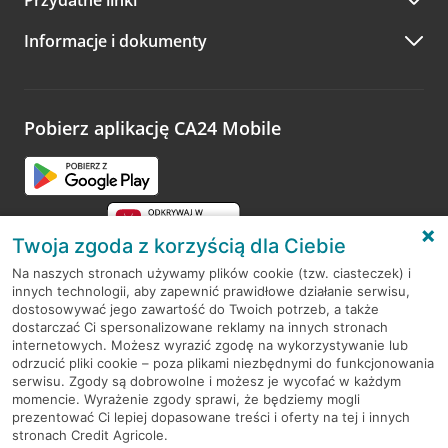
A po wizycie…
Informacje i dokumenty
Zachęcamy do podzielenia się z nami opinią o wizycie.
Wystarczy przejść na stronę
Oceń wizytę
, wyszukać
odwiedzoną placówkę i wypełnić formularz w ramach
platformy Profil Firmy w Google. Dziękujemy za wszystkie
opinie.
Pobierz aplikację CA24 Mobile
Przejdź do pytania
Twoja zgoda z korzyścią dla Ciebie
Na naszych stronach używamy plików cookie (tzw. ciasteczek) i
innych technologii, aby zapewnić prawidłowe działanie serwisu,
RODO
dostosowywać jego zawartość do Twoich potrzeb, a także
dostarczać Ci spersonalizowane reklamy na innych stronach
Regulamin serwisu
internetowych. Możesz wyrazić zgodę na wykorzystywanie lub
odrzucić pliki cookie – poza plikami niezbędnymi do funkcjonowania
Mapa serwisu
serwisu. Zgody są dobrowolne i możesz je wycofać w każdym
momencie. Wyrażenie zgody sprawi, że będziemy mogli
Polityka
Cookies
prezentować Ci lepiej dopasowane treści i oferty na tej i innych
stronach Credit Agricole.