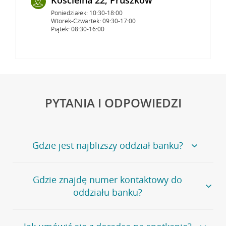
Poniedziałek: 10:30-18:00
Wtorek-Czwartek: 09:30-17:00
Piątek: 08:30-16:00
PYTANIA I ODPOWIEDZI
Gdzie jest najbliższy oddział banku?
Jeśli szukasz oddziału naszego banku, zapraszamy na
Gdzie znajdę numer kontaktowy do
stronę
Placówki i bankomaty
, na której znajduje się
oddziału banku?
wygodna wyszukiwarka.
Alternatywnie, możesz skorzystać z pełnej
listy naszych
oddziałów
.
Bank Credit Agricole nie udostępnia ogólnego numeru