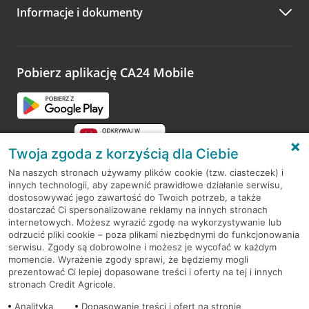
Informacje i dokumenty
Zachęcamy do podzielenia się z nami opinią o wizycie.
Wystarczy przejść na stronę
Oceń wizytę
, wyszukać
odwiedzoną placówkę i wypełnić formularz w ramach
platformy Profil Firmy w Google. Dziękujemy za wszystkie
opinie.
Pobierz aplikację CA24 Mobile
Przejdź do pytania
Twoja zgoda z korzyścią dla Ciebie
Na naszych stronach używamy plików cookie (tzw. ciasteczek) i
innych technologii, aby zapewnić prawidłowe działanie serwisu,
RODO
dostosowywać jego zawartość do Twoich potrzeb, a także
dostarczać Ci spersonalizowane reklamy na innych stronach
Regulamin serwisu
internetowych. Możesz wyrazić zgodę na wykorzystywanie lub
odrzucić pliki cookie – poza plikami niezbędnymi do funkcjonowania
Mapa serwisu
serwisu. Zgody są dobrowolne i możesz je wycofać w każdym
momencie. Wyrażenie zgody sprawi, że będziemy mogli
Polityka
Cookies
prezentować Ci lepiej dopasowane treści i oferty na tej i innych
stronach Credit Agricole.
Polityka prywatności
Analityka
Dopasowanie treści i ofert na stronie