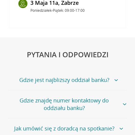
3 Maja 11a, Zabrze
Poniedziałek-Piątek: 09:00-17:00
PYTANIA I ODPOWIEDZI
Gdzie jest najbliższy oddział banku?
Jeśli szukasz oddziału naszego banku, zapraszamy na
Gdzie znajdę numer kontaktowy do
stronę
Placówki i bankomaty
, na której znajduje się
oddziału banku?
wygodna wyszukiwarka.
Alternatywnie, możesz skorzystać z pełnej
listy naszych
oddziałów
.
Bank Credit Agricole nie udostępnia ogólnego numeru
Jak umówić się z doradcą na spotkanie?
telefonu do placówki bankowej.