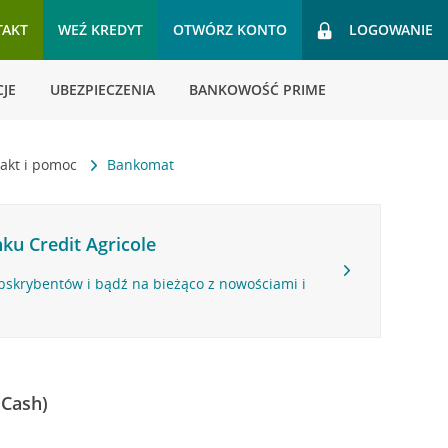
TAKT
WEŹ KREDYT
OTWÓRZ KONTO
LOGOWANIE
JE
UBEZPIECZENIA
BANKOWOŚĆ PRIME
akt i pomoc
Bankomat
ku Credit Agricole
bskrybentów i bądź na bieżąco z nowościami i
 Cash)