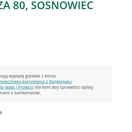
A 80, SOSNOWIEC
ają wypłatę gotówki z konta.
zpiecznego korzystania z Bankomatu
.
ą opłat i Prowizji
dla kont aby sprawdzić opłaty
taniem z bankomatów.
e