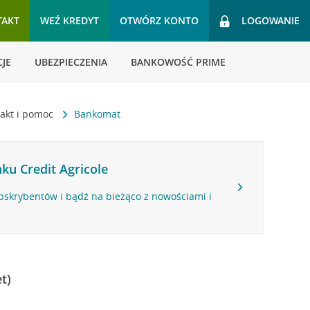
TAKT
WEŹ KREDYT
OTWÓRZ KONTO
LOGOWANIE
JE
UBEZPIECZENIA
BANKOWOŚĆ PRIME
akt i pomoc
Bankomat
ku Credit Agricole
bskrybentów i bądź na bieżąco z nowościami i
t)