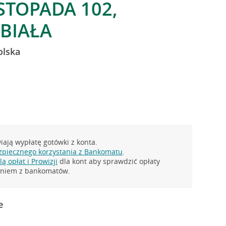
ISTOPADA 102,
-BIAŁA
olska
ają wypłatę gotówki z konta.
zpiecznego korzystania z Bankomatu
.
ą opłat i Prowizji
dla kont aby sprawdzić opłaty
taniem z bankomatów.
e