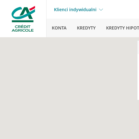
Klienci indywidualni
KONTA
KREDYTY
KREDYTY HIPO