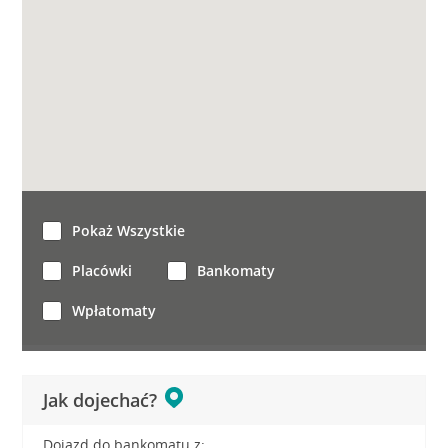
Pokaż Wszystkie
Placówki
Bankomaty
Wpłatomaty
Jak dojechać?
Dojazd do bankomatu z: