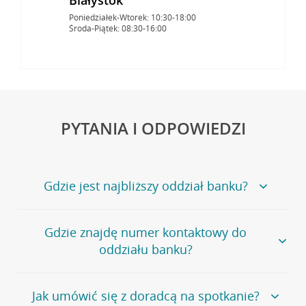
Poniedziałek-Wtorek: 10:30-18:00
Środa-Piątek: 08:30-16:00
PYTANIA I ODPOWIEDZI
Gdzie jest najbliższy oddział banku?
Jeśli szukasz oddziału naszego banku, zapraszamy na
Gdzie znajdę numer kontaktowy do
stronę
Placówki i bankomaty
, na której znajduje się
oddziału banku?
wygodna wyszukiwarka.
Alternatywnie, możesz skorzystać z pełnej
listy naszych
oddziałów
.
Bank Credit Agricole nie udostępnia ogólnego numeru
Jak umówić się z doradcą na spotkanie?
telefonu do placówki bankowej.