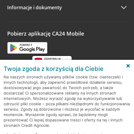
Informacje i dokumenty
Zachęcamy do podzielenia się z nami opinią o wizycie.
Wystarczy przejść na stronę
Oceń wizytę
, wyszukać
odwiedzoną placówkę i wypełnić formularz w ramach
platformy Profil Firmy w Google. Dziękujemy za wszystkie
opinie.
Pobierz aplikację CA24 Mobile
Przejdź do pytania
Twoja zgoda z korzyścią dla Ciebie
Na naszych stronach używamy plików cookie (tzw. ciasteczek) i
innych technologii, aby zapewnić prawidłowe działanie serwisu,
RODO
dostosowywać jego zawartość do Twoich potrzeb, a także
dostarczać Ci spersonalizowane reklamy na innych stronach
Regulamin serwisu
internetowych. Możesz wyrazić zgodę na wykorzystywanie lub
odrzucić pliki cookie – poza plikami niezbędnymi do funkcjonowania
Mapa serwisu
serwisu. Zgody są dobrowolne i możesz je wycofać w każdym
momencie. Wyrażenie zgody sprawi, że będziemy mogli
Polityka
Cookies
prezentować Ci lepiej dopasowane treści i oferty na tej i innych
stronach Credit Agricole.
Polityka prywatności