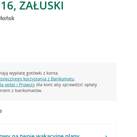
16, ZAŁUSKI
Płońsk
ają wypłatę gotówki z konta.
zpiecznego korzystania z Bankomatu
.
ą opłat i Prowizji
dla kont aby sprawdzić opłaty
taniem z bankomatów.
e
owy na twoje wakacyjne plany