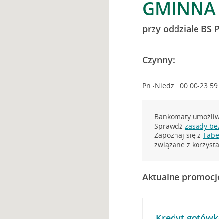
GMINNA 
przy oddziale BS 
Czynny:
Pn.-Niedz.: 00:00-23:59
Bankomaty umożliwi
Sprawdź
zasady be
Zapoznaj się z
Tabel
związane z korzys
Aktualne promocj
Kredyt gotówk