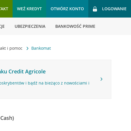
TAKT
WEŹ KREDYT
OTWÓRZ KONTO
LOGOWANIE
JE
UBEZPIECZENIA
BANKOWOŚĆ PRIME
akt i pomoc
Bankomat
ku Credit Agricole
bskrybentów i bądź na bieżąco z nowościami i
 Cash)