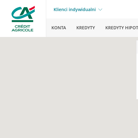
Klienci indywidualni
KONTA
KREDYTY
KREDYTY HIPO