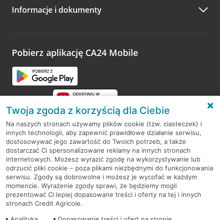
Informacje i dokumenty
Zachęcamy do podzielenia się z nami opinią o wizycie.
Wystarczy przejść na stronę
Oceń wizytę
, wyszukać
odwiedzoną placówkę i wypełnić formularz w ramach
platformy Profil Firmy w Google. Dziękujemy za wszystkie
opinie.
Pobierz aplikację CA24 Mobile
Przejdź do pytania
Twoja zgoda z korzyścią dla Ciebie
Na naszych stronach używamy plików cookie (tzw. ciasteczek) i
innych technologii, aby zapewnić prawidłowe działanie serwisu,
RODO
dostosowywać jego zawartość do Twoich potrzeb, a także
dostarczać Ci spersonalizowane reklamy na innych stronach
Regulamin serwisu
internetowych. Możesz wyrazić zgodę na wykorzystywanie lub
odrzucić pliki cookie – poza plikami niezbędnymi do funkcjonowania
Mapa serwisu
serwisu. Zgody są dobrowolne i możesz je wycofać w każdym
momencie. Wyrażenie zgody sprawi, że będziemy mogli
Polityka
Cookies
prezentować Ci lepiej dopasowane treści i oferty na tej i innych
stronach Credit Agricole.
Polityka prywatności
Analityka
Dopasowanie treści i ofert na stronie