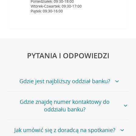
Poniedziałek: 09:30-18:00
Wtorek-Czwartek: 09:30-17:00
Piątek: 09:30-16:00
PYTANIA I ODPOWIEDZI
Gdzie jest najbliższy oddział banku?
Jeśli szukasz oddziału naszego banku, zapraszamy na
Gdzie znajdę numer kontaktowy do
stronę
Placówki i bankomaty
, na której znajduje się
oddziału banku?
wygodna wyszukiwarka.
Alternatywnie, możesz skorzystać z pełnej
listy naszych
oddziałów
.
Bank Credit Agricole nie udostępnia ogólnego numeru
Jak umówić się z doradcą na spotkanie?
telefonu do placówki bankowej.