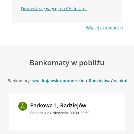
Dowiedz się więcej na CAsfera.pl
Więcej aktualności
Bankomaty w pobliżu
Bankomaty:
woj. kujawsko-pomorskie
Radziejów
w okolicy
Parkowa 1, Radziejów
Poniedziałek-Niedziela: 00:00-23:59