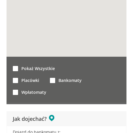
Pokaż Wszystkie
Placówki
Bankomaty
Wpłatomaty
Jak dojechać?
Dojazd do bankomatu z: