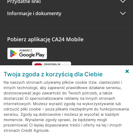
Przydatne linki
A po wizycie…
Informacje i dokumenty
Zachęcamy do podzielenia się z nami opinią o wizycie.
Wystarczy przejść na stronę
Oceń wizytę
, wyszukać
odwiedzoną placówkę i wypełnić formularz w ramach
platformy Profil Firmy w Google. Dziękujemy za wszystkie
opinie.
Pobierz aplikację CA24 Mobile
Przejdź do pytania
Twoja zgoda z korzyścią dla Ciebie
Na naszych stronach używamy plików cookie (tzw. ciasteczek) i
innych technologii, aby zapewnić prawidłowe działanie serwisu,
RODO
dostosowywać jego zawartość do Twoich potrzeb, a także
dostarczać Ci spersonalizowane reklamy na innych stronach
Regulamin serwisu
internetowych. Możesz wyrazić zgodę na wykorzystywanie lub
odrzucić pliki cookie – poza plikami niezbędnymi do funkcjonowania
Mapa serwisu
serwisu. Zgody są dobrowolne i możesz je wycofać w każdym
momencie. Wyrażenie zgody sprawi, że będziemy mogli
Polityka
Cookies
prezentować Ci lepiej dopasowane treści i oferty na tej i innych
stronach Credit Agricole.