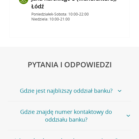
Łódź
Poniedziałek-Sobota: 10:00-22:00
Niedziela: 10:00-21:00
PYTANIA I ODPOWIEDZI
Gdzie jest najbliższy oddział banku?
Jeśli szukasz oddziału naszego banku, zapraszamy na
Gdzie znajdę numer kontaktowy do
stronę
Placówki i bankomaty
, na której znajduje się
oddziału banku?
wygodna wyszukiwarka.
Alternatywnie, możesz skorzystać z pełnej
listy naszych
oddziałów
.
Bank Credit Agricole nie udostępnia ogólnego numeru