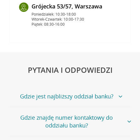
Grójecka 53/57, Warszawa
Poniedziałek: 10:30-18:00
Wtorek-Czwartek: 10:00-17:30
Piątek: 08:30-16:00
PYTANIA I ODPOWIEDZI
Gdzie jest najbliższy oddział banku?
Jeśli szukasz oddziału naszego banku, zapraszamy na
Gdzie znajdę numer kontaktowy do
stronę
Placówki i bankomaty
, na której znajduje się
oddziału banku?
wygodna wyszukiwarka.
Alternatywnie, możesz skorzystać z pełnej
listy naszych