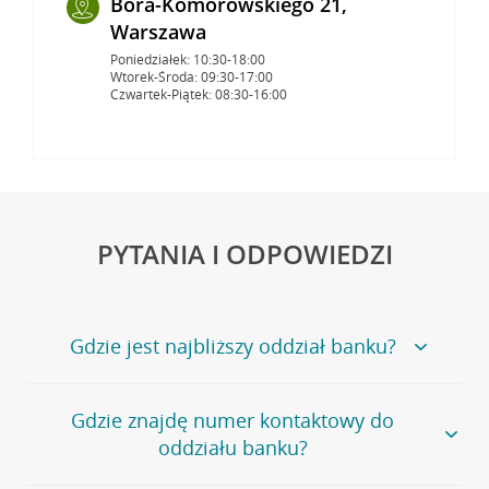
Bora-Komorowskiego 21,
Warszawa
Poniedziałek: 10:30-18:00
Wtorek-Środa: 09:30-17:00
Czwartek-Piątek: 08:30-16:00
PYTANIA I ODPOWIEDZI
Gdzie jest najbliższy oddział banku?
Jeśli szukasz oddziału naszego banku, zapraszamy na
Gdzie znajdę numer kontaktowy do
stronę
Placówki i bankomaty
, na której znajduje się
oddziału banku?
wygodna wyszukiwarka.