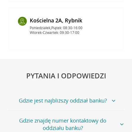
Kościelna 2A, Rybnik
Poniedziałek,Piątek: 08:30-16:00
Wtorek-Czwartek: 09:30-17:00
PYTANIA I ODPOWIEDZI
Gdzie jest najbliższy oddział banku?
Jeśli szukasz oddziału naszego banku, zapraszamy na
Gdzie znajdę numer kontaktowy do
stronę
Placówki i bankomaty
, na której znajduje się
oddziału banku?
wygodna wyszukiwarka.