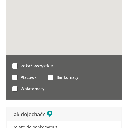
Pokaż Wszystkie
Placówki
Bankomaty
Wpłatomaty
Jak dojechać?
Dojazd do bankomatu z: